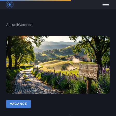
Accueil
›
Vacance
VACANCE