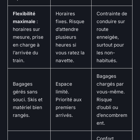
Flexibilité
Horaires
Contrainte de
maximale
:
fixes. Risque
conduire sur
horaires sur
d’attendre
route
mesure, prise
plusieurs
enneigée,
en charge à
heures si
surtout pour
l’arrivée du
vous ratez la
les non-
train.
navette.
habitués.
Bagages
Bagages
Espace
chargés par
gérés sans
limité.
vous-même.
souci. Skis et
Priorité aux
Risque
matériel bien
premiers
d’oubli ou
rangés.
arrivés.
d’encombrem
ent.
Confort