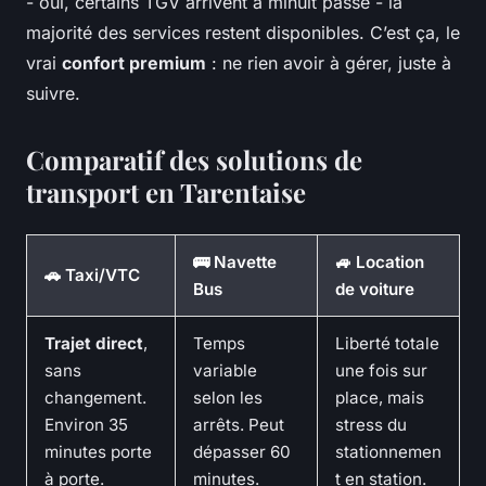
- oui, certains TGV arrivent à minuit passé - la
majorité des services restent disponibles. C’est ça, le
vrai
confort premium
: ne rien avoir à gérer, juste à
suivre.
Comparatif des solutions de
transport en Tarentaise
🚌 Navette
🚙 Location
🚗 Taxi/VTC
Bus
de voiture
Trajet direct
,
Temps
Liberté totale
sans
variable
une fois sur
changement.
selon les
place, mais
Environ 35
arrêts. Peut
stress du
minutes porte
dépasser 60
stationnemen
à porte.
minutes.
t en station.